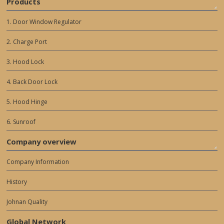
Products
1. Door Window Regulator
2. Charge Port
3. Hood Lock
4. Back Door Lock
5. Hood Hinge
6. Sunroof
Company overview
Company Information
History
Johnan Quality
Global Network