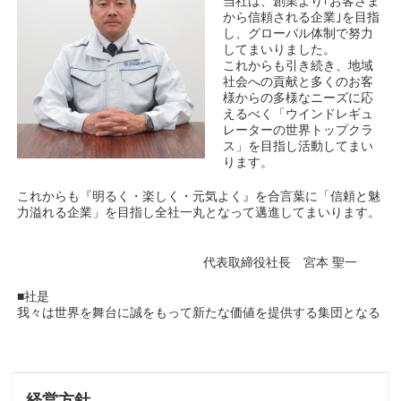
当社は、創業より｢お客さま
から信頼される企業｣を目指
し、グローバル体制で努力
してまいりました。
これからも引き続き、地域
社会への貢献と多くのお客
様からの多様なニーズに応
えるべく「ウインドレギュ
レーターの世界トップクラ
ス」を目指し活動してまい
ります。
これからも『明るく・楽しく・元気よく』を合言葉に「信頼と魅
力溢れる企業」を目指し全社一丸となって邁進してまいります。
代表取締役社長 宮本 聖一
■社是
我々は世界を舞台に誠をもって新たな価値を提供する集団となる
経営方針