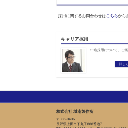
採用に関するお問合わせは
こちら
から
キャリア採用
中途採用について、ご案
詳し
株式会社 城南製作所
〒386-0406
長野県上田市下丸子866番地7