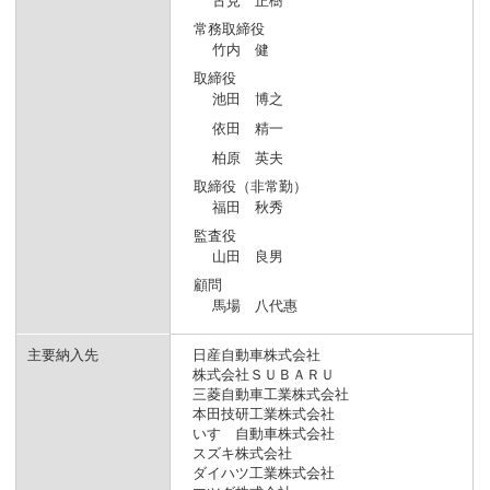
古見 正樹
常務取締役
竹内 健
取締役
池田 博之
依田 精一
柏原 英夫
取締役（非常勤）
福田 秋秀
監査役
山田 良男
顧問
馬場 八代惠
主要納入先
日産自動車株式会社
株式会社ＳＵＢＡＲＵ
三菱自動車工業株式会社
本田技研工業株式会社
いすゞ自動車株式会社
スズキ株式会社
ダイハツ工業株式会社